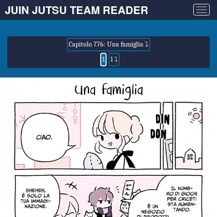
JUIN JUTSU TEAM READER
Togg
navig
Capitolo 776: Una famiglia ⤵
1
1 ⤵