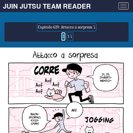
JUIN JUTSU TEAM READER
Togg
navig
Capitolo 619: Attacco a sorpresa ⤵
1
1 ⤵