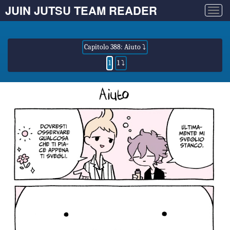
JUIN JUTSU TEAM READER
Togg
navig
Capitolo 388: Aiuto ⤵
1
1 ⤵