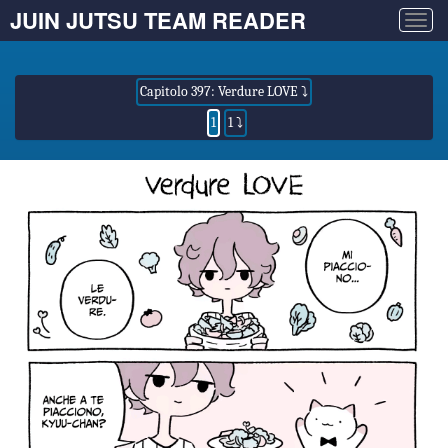
JUIN JUTSU TEAM READER
Togg
navig
Capitolo 397: Verdure LOVE ⤵
1
1 ⤵