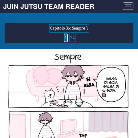
JUIN JUTSU TEAM READER
Togg
navig
Capitolo 36: Sempre ⤵
1
1 ⤵