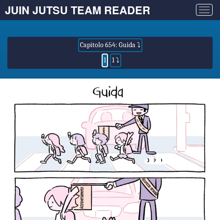
JUIN JUTSU TEAM READER
Togg
navig
Capitolo 654: Guida ⤵
1
1 ⤵