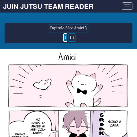
JUIN JUTSU TEAM READER
Togg
navig
Capitolo 546: Amici ⤵
1
1 ⤵