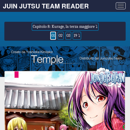
JUIN JUTSU TEAM READER
Togg
navig
Capitolo 8: Kurage, la terza maggiore ⤵
01
02
03
19 ⤵