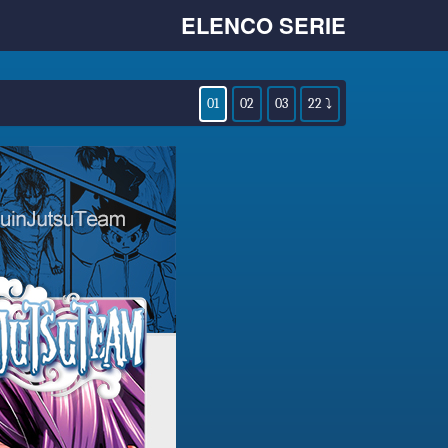
ELENCO SERIE
01
02
03
22 ⤵