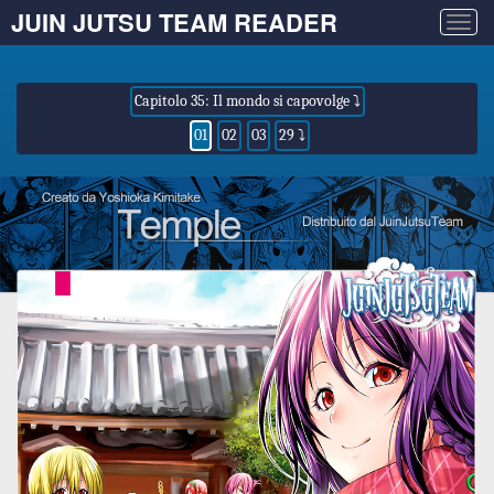
JUIN JUTSU TEAM READER
Togg
navig
Capitolo 35: Il mondo si capovolge ⤵
01
02
03
29 ⤵