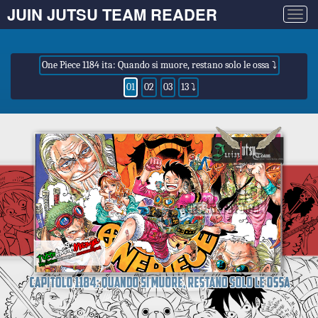
JUIN JUTSU TEAM READER
Togg
navig
One Piece 1184 ita: Quando si muore, restano solo le ossa ⤵
01
02
03
13 ⤵