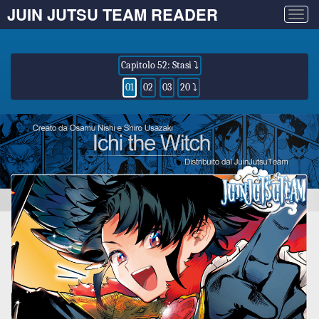
JUIN JUTSU TEAM READER
Togg
navig
Capitolo 52: Stasi ⤵
01
02
03
20 ⤵